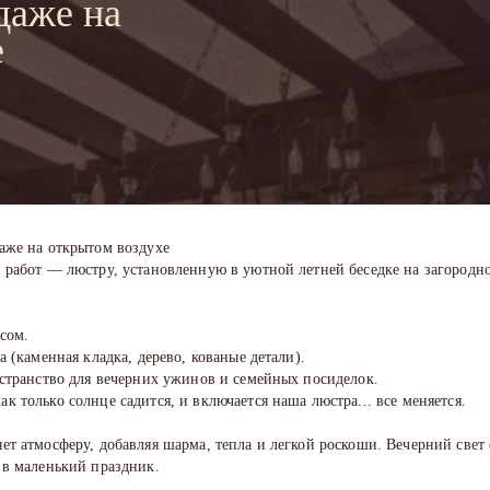
даже на
е
аже на открытом воздухе
 работ — люстру, установленную в уютной летней беседке на загородно
сом.
а (каменная кладка, дерево, кованые детали).
остранство для вечерних ужинов и семейных посиделок.
 только солнце садится, и включается наша люстра... все меняется.
т атмосферу, добавляя шарма, тепла и легкой роскоши. Вечерний свет о
 в маленький праздник.