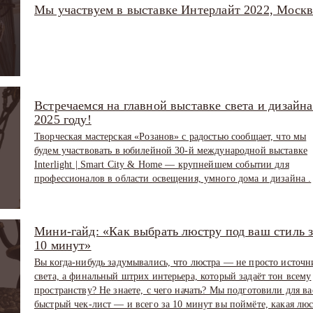
Мы участвуем в выставке Интерлайт 2022, Москв
Встречаемся на главной выставке света и дизайна
2025 году!
Творческая мастерская «Розанов» с радостью сообщает, что мы
будем участвовать в юбилейной 30-й международной выставке
Interlight | Smart City & Home — крупнейшем событии для
профессионалов в области освещения, умного дома и дизайна .
Мини-гайд: «Как выбрать люстру под ваш стиль з
10 минут»
Вы когда-нибудь задумывались, что люстра — не просто источн
света, а финальный штрих интерьера, который задаёт тон всему
пространству? Не знаете, с чего начать? Мы подготовили для ва
быстрый чек-лист — и всего за 10 минут вы поймёте, какая люс