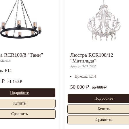
а RCR100/8 "Тани"
Люстра RCR108/12
"Матильда"
RCR100/8
Артикул: RCR108/12
ль: E14
Цоколь: E14
0 ₽
51 150 ₽
50 000 ₽
55 000 ₽
Подробнее
Подробнее
Купить
Купить
Cравнить
Cравнить