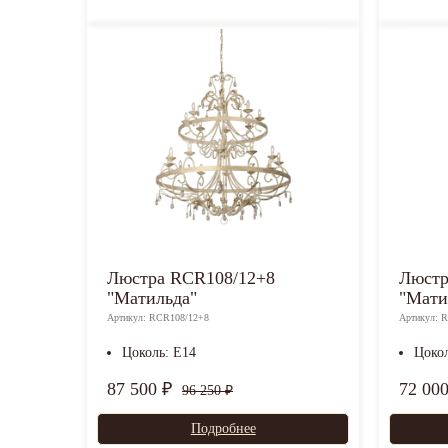
Люстра RCR108/12+8
Люстр
"Матильда"
"Мати
Артикул: RCR108/12+8
Артикул: 
Цоколь: E14
Цоко
87 500 ₽
72 00
96 250 ₽
Подробнее