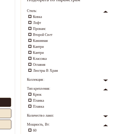
Стиль:
Ковка
Лофт
Прованс
Второй Свет
Каминная
Кантри
Кантри
Классика
Оглавия
Люстры В Храм
Коллекция:
Тип крепления:
Крюк
Планка
Плавка
Количество ламп:
Мощность, Вт:
60