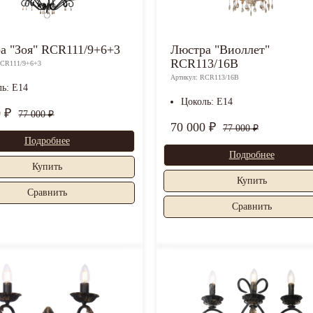
а "Зоя" RCR111/9+6+3
Люстра "Виоллет"
RCR113/16B
RCR111/9+6+3
Артикул: RCR113/16B
ль: E14
Цоколь: E14
0 ₽
77 000 ₽
70 000 ₽
77 000 ₽
Подробнее
Подробнее
Купить
Купить
Cравнить
Cравнить