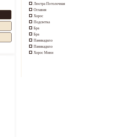
Люстра Потолочная
Оглавия
Хорос
Подсветка
Бра
Бра
Паникадило
Паникадило
Хорос Мини