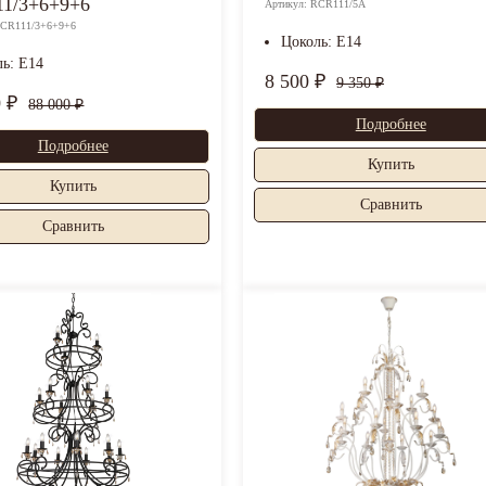
1/3+6+9+6
Артикул: RCR111/5A
RCR111/3+6+9+6
Цоколь: E14
ль: E14
8 500 ₽
9 350 ₽
0 ₽
88 000 ₽
Подробнее
Подробнее
Купить
Купить
Cравнить
Cравнить