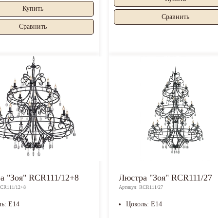
Купить
Cравнить
Cравнить
а "Зоя" RCR111/12+8
Люстра "Зоя" RCR111/27
RCR111/12+8
Артикул: RCR111/27
ль: E14
Цоколь: E14