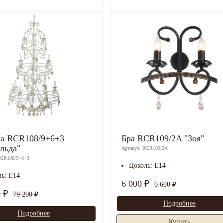
а RCR108/9+6+3
Бра RCR109/2A "Зоя"
льда"
Артикул: RCR109/2A
RCR108/9+6+3
Цоколь: E14
ль: E14
6 000 ₽
6 600 ₽
0 ₽
79 200 ₽
Подробнее
Подробнее
Купить