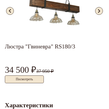
Люстра "Гвиневра" RS180/3
Л
34 500 ₽
4
37 950 ₽
Посмотреть
Характеристики