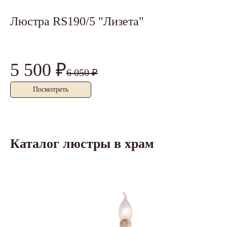
Люстра RS190/5 "Лизета"
Л
5 500 ₽
4
6 050 ₽
Посмотреть
Каталог люстры в храм