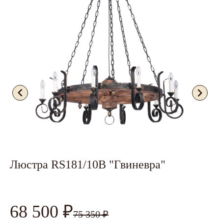
Люстра RS181/10B "Гвиневра"
Л
68 500 ₽
4
75 350 ₽