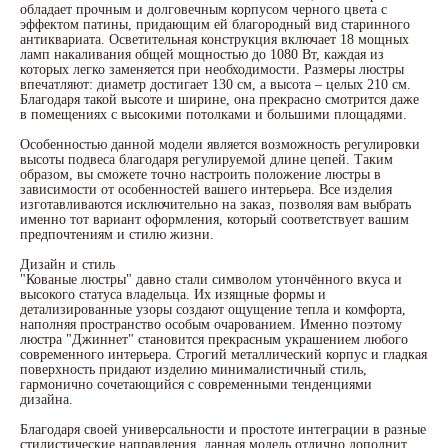
обладает прочным и долговечным корпусом черного цвета с
эффектом патины, придающим ей благородный вид старинного
антиквариата. Осветительная конструкция включает 18 мощных
ламп накаливания общей мощностью до 1080 Вт, каждая из
которых легко заменяется при необходимости. Размеры люстры
впечатляют: диаметр достигает 130 см, а высота – целых 210 см.
Благодаря такой высоте и ширине, она прекрасно смотрится даже
в помещениях с высокими потолками и большими площадями.
Особенностью данной модели является возможность регулировки
высоты подвеса благодаря регулируемой длине цепей. Таким
образом, вы сможете точно настроить положение люстры в
зависимости от особенностей вашего интерьера. Все изделия
изготавливаются исключительно на заказ, позволяя вам выбрать
именно тот вариант оформления, который соответствует вашим
предпочтениям и стилю жизни.
Дизайн и стиль
"Кованые люстры" давно стали символом утончённого вкуса и
высокого статуса владельца. Их изящные формы и
детализированные узоры создают ощущение тепла и комфорта,
наполняя пространство особым очарованием. Именно поэтому
люстра "Джиннет" становится прекрасным украшением любого
современного интерьера. Строгий металлический корпус и гладкая
поверхность придают изделию минималистичный стиль,
гармонично сочетающийся с современными тенденциями
дизайна.
Благодаря своей универсальности и простоте интеграции в разные
стилистические направления, данная модель отлично дополнит