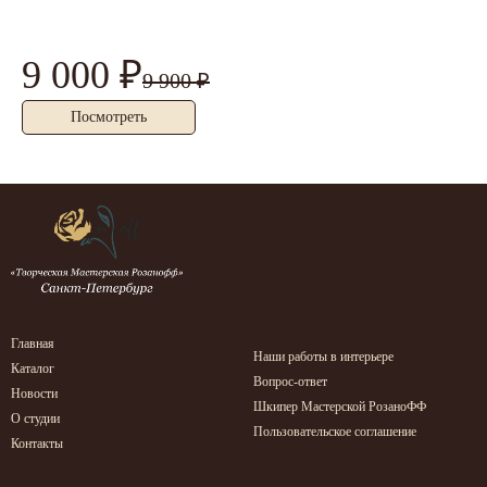
9 000 ₽
5
9 900 ₽
Посмотреть
Главная
Наши работы в интерьере
Каталог
Вопрос-ответ
Новости
Шкипер Мастерской РозаноФФ
О студии
Пользовательское соглашение
Контакты