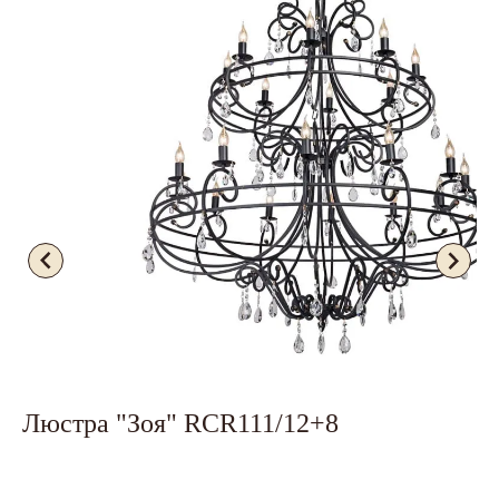
Люстра "Зоя" RCR111/12+8
Л