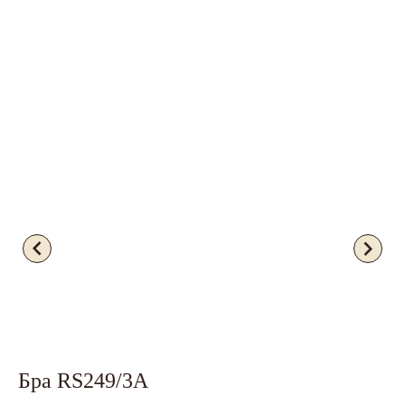
Бра RS249/3А
Х