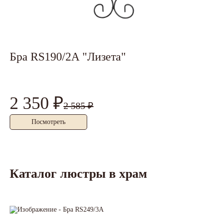
Бра RS190/2А "Лизета"
Л
2 350 ₽
4
2 585 ₽
Посмотреть
Каталог люстры в храм