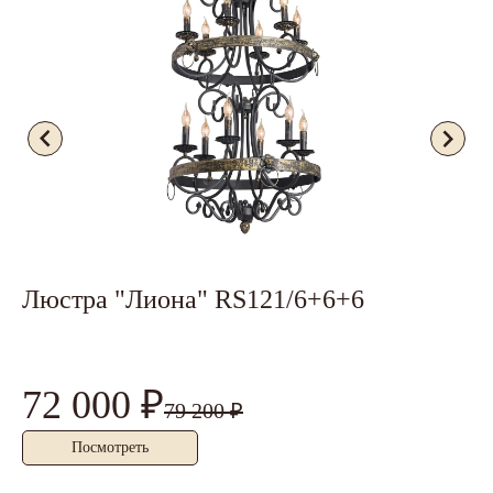
Люстра "Лиона" RS121/6+6+6
Л
72 000 ₽
8
79 200 ₽
Посмотреть