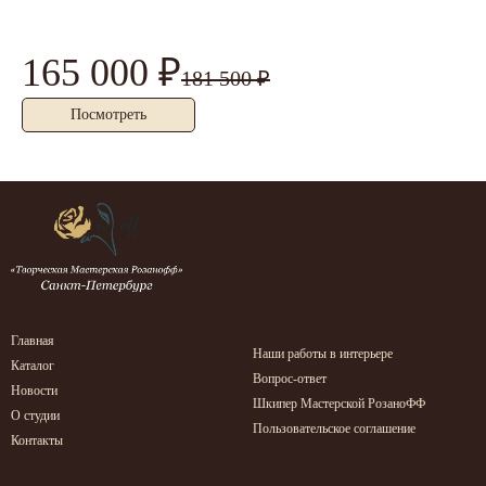
165 000 ₽
2
181 500 ₽
Посмотреть
Главная
Наши работы в интерьере
Каталог
Вопрос-ответ
Новости
Шкипер Мастерской РозаноФФ
О студии
Пользовательское соглашение
Контакты