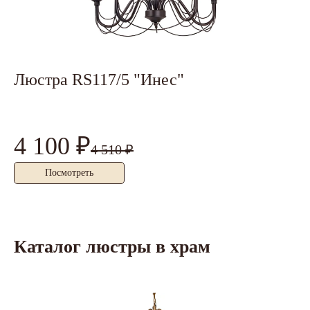
Люстра RS117/5 "Инес"
Б
4 100 ₽
1
4 510 ₽
Посмотреть
Каталог люстры в храм