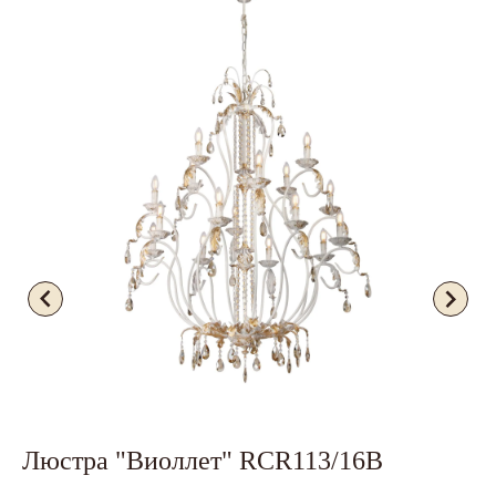
Люстра "Виоллет" RCR113/16B
Б