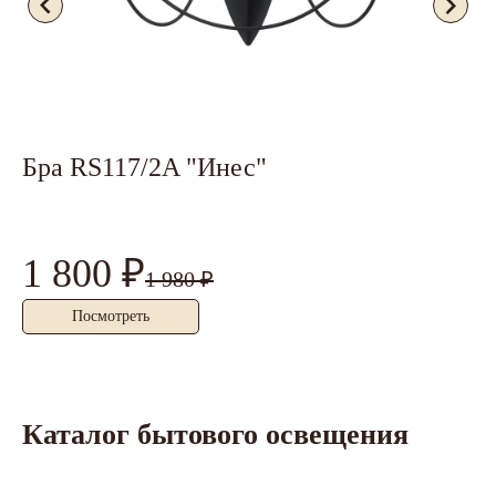
Бра RS117/2A "Инес"
Б
1 800 ₽
2
1 980 ₽
Посмотреть
Каталог бытового освещения