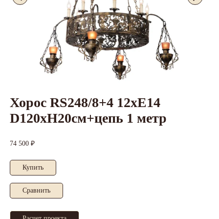
Хорос RS248/8+4 12xЕ14
D120xH20см+цепь 1 метр
74 500 ₽
Купить
Cравнить
Расчет проекта