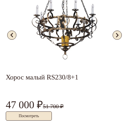
Хорос малый RS230/8+1
П
1
47 000 ₽
7
51 700 ₽
Посмотреть