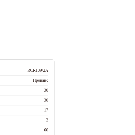
RCR109/2A
Прованс
30
30
17
2
60