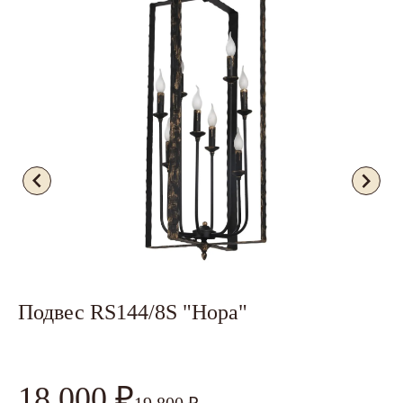
Подвес RS144/8S "Нора"
Л
18 000 ₽
3