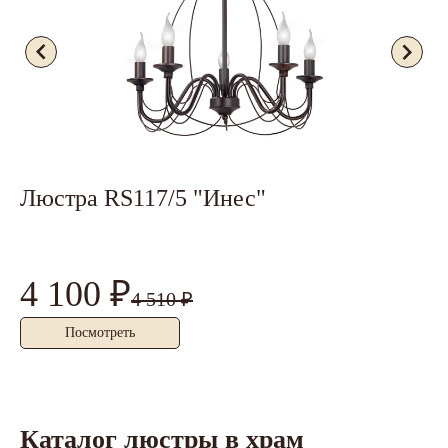
Люстра RS117/5 "Инес"
Б
4 100 ₽
1
4 510 ₽
Посмотреть
Каталог люстры в храм