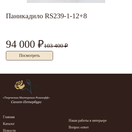
Паникадило RS239-1-12+8
Б
94 000 ₽
1
103 400 ₽
Посмотреть
Главная
Наши работы в интерьере
Каталог
Вопрос-ответ
Новости