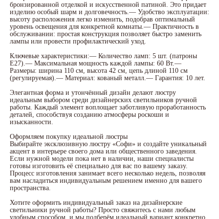
бронзированной отделкой и искусственной патиной. Это придает
изделию особый шарм и долговечность.— Удобство эксплуатации:
высоту расположения легко изменить, подобрав оптимальный
уровень освещения для конкретной комнаты.— Практичность в
обслуживании: простая конструкция позволяет быстро заменить
лампы или провести профилактический уход.
Ключевые характеристики:— Количество ламп: 5 шт. (патроны
Е27).— Максимальная мощность каждой лампы: 60 Вт.—
Размеры: ширина 110 см, высота 42 см, цепь длиной 110 см
(регулируемая).— Материал: кованый металл.— Гарантия: 10 лет.
Элегантная форма и утончённый дизайн делают люстру
идеальным выбором среди дизайнерских светильников ручной
работы. Каждый элемент воплощает заботливую проработанность
деталей, способствуя созданию атмосферы роскоши и
изысканности.
Оформляем покупку идеальной люстры
Выбирайте эксклюзивную люстру «Софи» и создайте уникальный
акцент в интерьере своего дома или общественного заведения.
Если нужной модели пока нет в наличии, наши специалисты
готовы изготовить её специально для вас по вашему заказу.
Процесс изготовления занимает всего несколько недель, позволяя
вам насладиться индивидуальным решением именно для вашего
пространства.
Хотите оформить индивидуальный заказ на дизайнерские
светильники ручной работы? Просто свяжитесь с нами любым
удобным способом, и мы подберём идеальный вариант конкретно