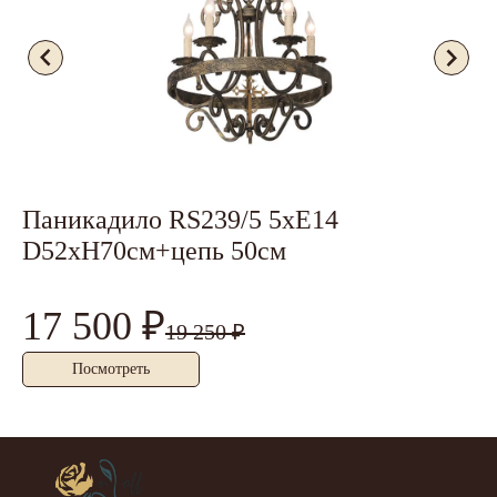
Паникадило RS239/5 5xЕ14
П
D52xH70см+цепь 50см
17 500 ₽
3
19 250 ₽
Посмотреть