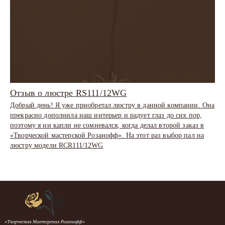
Отзыв о люстре RS111/12WG
Добрый день! Я уже приобретал люстру в данной компании. Она
прекрасно дополнила наш интерьер и радует глаз до сих пор,
поэтому я ни капли не сомневался, когда делал второй заказ в
«Творческой мастерской Розанофф». На этот раз выбор пал на
люстру модели RCR111/12WG