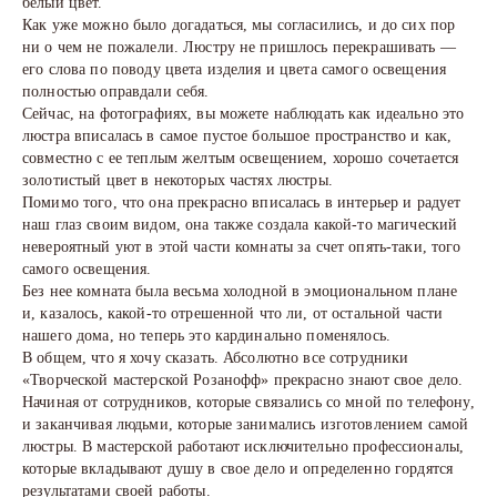
белый цвет.
Как уже можно было догадаться, мы согласились, и до сих пор
ни о чем не пожалели. Люстру не пришлось перекрашивать —
его слова по поводу цвета изделия и цвета самого освещения
полностью оправдали себя.
Сейчас, на фотографиях, вы можете наблюдать как идеально это
люстра вписалась в самое пустое большое пространство и как,
совместно с ее теплым желтым освещением, хорошо сочетается
золотистый цвет в некоторых частях люстры.
Помимо того, что она прекрасно вписалась в интерьер и радует
наш глаз своим видом, она также создала какой-то магический
невероятный уют в этой части комнаты за счет опять-таки, того
самого освещения.
Без нее комната была весьма холодной в эмоциональном плане
и, казалось, какой-то отрешенной что ли, от остальной части
нашего дома, но теперь это кардинально поменялось.
В общем, что я хочу сказать. Абсолютно все сотрудники
«Творческой мастерской Розанофф» прекрасно знают свое дело.
Начиная от сотрудников, которые связались со мной по телефону,
и заканчивая людьми, которые занимались изготовлением самой
люстры. В мастерской работают исключительно профессионалы,
которые вкладывают душу в свое дело и определенно гордятся
результатами своей работы.